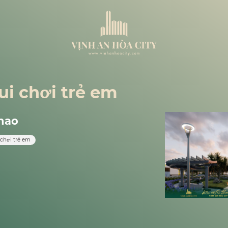
ui chơi trẻ em
thao
 chơi trẻ em