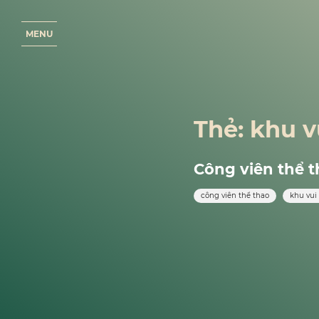
M
E
N
U
Thẻ:
khu v
Công viên thể 
công viên thể thao
khu vui