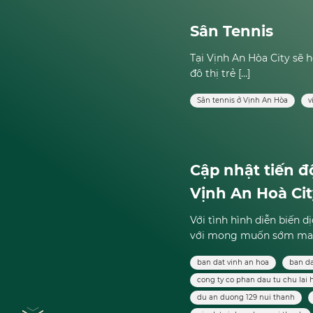
Sân Tennis
Tại Vịnh An Hòa City sẽ h
đô thị trẻ […]
Sân tennis ở Vịnh An Hòa
v
Cập nhật tiến đ
Vịnh An Hoà Ci
Với tình hình diễn biến 
với mong muốn sớm mang
ban dat vinh an hoa
ban da
cong ty co phan dau tu chu lai 
du an duong 129 nui thanh