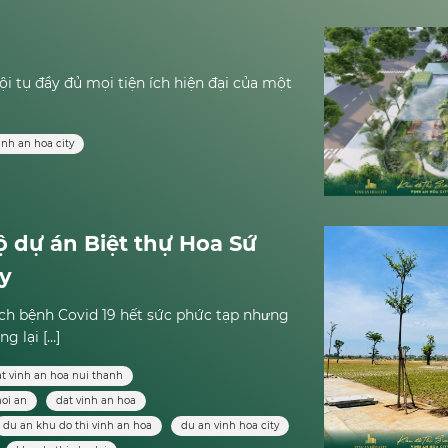
ội tụ đầy đủ mọi tiện ích hiện đại của một
inh an hoa city
ộ dự án Biệt thự Hoa Sứ
ty
dịch bệnh Covid 19 hết sức phức tạp nhưng
 lại […]
t vinh an hoa nui thanh
hoi an
dat vinh an hoa
du an khu do thi vinh an hoa
du an vinh hoa city