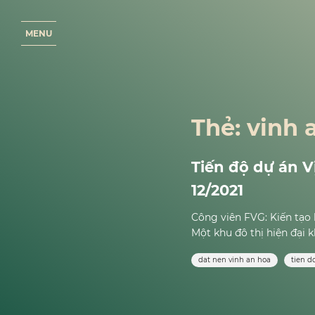
M
E
N
U
Thẻ:
vinh 
Tiến độ dự án V
12/2021
Công viên FVG: Kiến tạo
Một khu đô thị hiện đại k
dat nen vinh an hoa
tien d