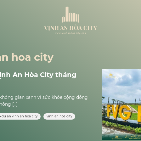
an hoa city
ịnh An Hòa City tháng
 không gian xanh vì sức khỏe cộng đồng
hông […]
o du an vinh an hoa city
vinh an hoa city