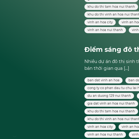
khu do thi tam hoa nui thanh
khu do thi vinh an hoa nui than
vinh an hoa city
vinh an ho
vinh an hoa nui thanh
vin
Điểm sáng đô 
Nhiều dự án đô thị sinh t
bán thời gian qua […]
ban dat vinh an hoa
ban da
cong ty co phan dau tu chu lai 
du an duong 129 nui thanh
gia dat vinh an hoa nui thanh
khu do thi tam hoa nui thanh
khu do thi vinh an hoa nui than
vinh an hoa city
vinh an ho
vinh an hoa nui thanh
vin