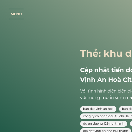
M
E
N
U
Thẻ:
khu d
Cập nhật tiến đ
Vịnh An Hoà Ci
Với tình hình diễn biến 
với mong muốn sớm mang
ban dat vinh an hoa
ban da
cong ty co phan dau tu chu lai 
du an duong 129 nui thanh
gia dat vinh an hoa nui thanh