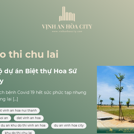
o thi chu lai
ộ dự án Biệt thự Hoa Sứ
ty
dịch bệnh Covid 19 hết sức phức tạp nhưng
 lại […]
t vinh an hoa nui thanh
hoi an
dat vinh an hoa
du an khu do thi vinh an hoa
du an vinh hoa city
khu do thi chu lai