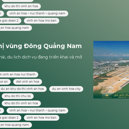
khu do thi vinh an hoa
h
vinh an hoa – nui thanh – quang nam
a giai doan 2
vinh an hoa mo ban
h an hoa quang nam
thị vùng Đông Quảng Nam
hái, du lịch dịch vụ đang triển khai và mở
t vinh an hoa nui thanh
hoi an
dat vinh an hoa
du an khu do thi vinh an hoa
du an vinh hoa city
khu do thi chu lai
khu do thi vinh an hoa
h
vinh an hoa – nui thanh – quang nam
a giai doan 2
vinh an hoa mo ban
h an hoa quang nam